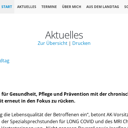
START
AKTUELLES
TERMINE
ÜBER MICH
AUS DEM LANDTAG
S
Aktuelles
Zur Übersicht
|
Drucken
ndtag
eis für Gesundheit, Pflege und Prävention mit der chron
it erneut in den Fokus zu rücken.
die Lebensqualität der Betroffenen ein“, betont AK-Vorsit
rin der Spezialsprechstunden für LONG COVID und des MRI C