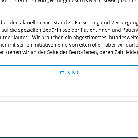
s Vertreterinnen von „Nicht genesen Bayern“ sowie Josefin
 über den aktuellen Sachstand zu Forschung und Versorgung
 auf die speziellen Bedürfnisse der Patientinnen und Patie
rautner lautet: „Wir brauchen ein abgestimmtes, bundeswei
er mit seinen Initiativen eine Vorreiterrolle – aber wir dürf
er stehen wir an der Seite der Betroffenen, deren Zahl leider
Teilen