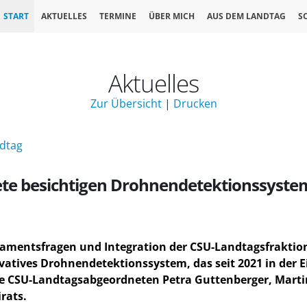
START
AKTUELLES
TERMINE
ÜBER MICH
AUS DEM LANDTAG
S
Aktuelles
Zur Übersicht
|
Drucken
ndtag
e besichtigen Drohnendetektionssystem i
rlamentsfragen und Integration der CSU-Landtagsfraktion
atives Drohnendetektionssystem, das seit 2021 in der Ein
ie CSU-Landtagsabgeordneten Petra Guttenberger, Martin
rats.